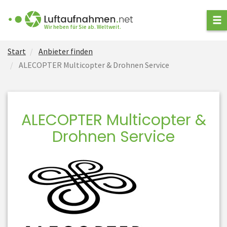
ANFRAGE STELLEN
Wir heben für Sie ab. Weltweit.
Start
Anbieter finden
ANBIETER FINDEN
ALECOPTER Multicopter & Drohnen Service
ARTEN VON
LUFTAUFNAHMEN
ALECOPTER Multicopter &
NEWS
Drohnen Service
FÜR ANBIETER