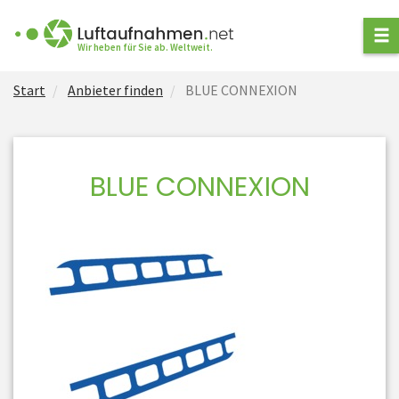
ANFRAGE STELLEN
Wir heben für Sie ab. Weltweit.
Start
Anbieter finden
BLUE CONNEXION
ANBIETER FINDEN
ARTEN VON
LUFTAUFNAHMEN
BLUE CONNEXION
NEWS
FÜR ANBIETER