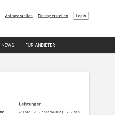
ANFRAGE STELLEN
Anfrage stellen
Eintrag erstellen
Login
ANBIETER FINDEN
ARTEN VON
NEWS
FÜR ANBIETER
LUFTAUFNAHMEN
NEWS
FÜR ANBIETER
Leistungen
ene
Foto
Bildbearbeitung
Video