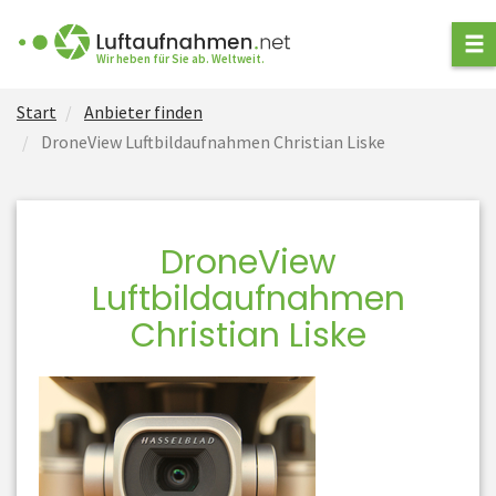
ANFRAGE STELLEN
Wir heben für Sie ab. Weltweit.
Start
Anbieter finden
ANBIETER FINDEN
DroneView Luftbildaufnahmen Christian Liske
ARTEN VON
LUFTAUFNAHMEN
DroneView
NEWS
Luftbildaufnahmen
FÜR ANBIETER
Christian Liske