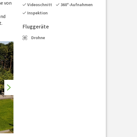
me von
Videoschnitt
360°-Aufnahmen
Inspektion
und
t.
Fluggeräte
Drohne