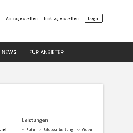
ANFRAGE STELLEN
Anfrage stellen
Eintrag erstellen
Login
ANBIETER FINDEN
ARTEN VON
NEWS
FÜR ANBIETER
LUFTAUFNAHMEN
NEWS
FÜR ANBIETER
Leistungen
viel
Foto
Bildbearbeitung
Video