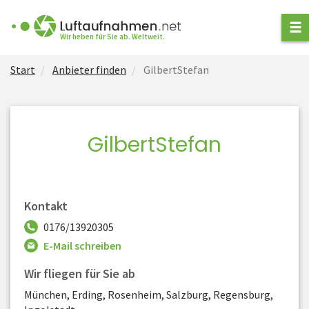
ANFRAGE STELLEN
Wir heben für Sie ab. Weltweit.
Start
Anbieter finden
GilbertStefan
ANBIETER FINDEN
ARTEN VON
LUFTAUFNAHMEN
GilbertStefan
NEWS
FÜR ANBIETER
Kontakt
0176/13920305
E-Mail schreiben
Wir fliegen für Sie ab
München, Erding, Rosenheim, Salzburg, Regensburg,