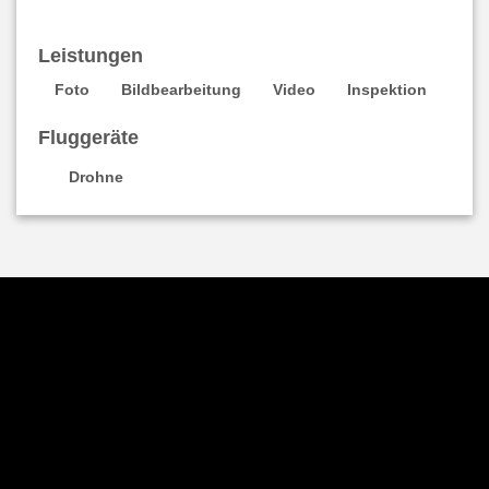
Leistungen
Foto
Bildbearbeitung
Video
Inspektion
Fluggeräte
Drohne
Populäre Standortsuchen
Luftaufnahmen Berlin
Drohne Hamburg
Dji Phantom München