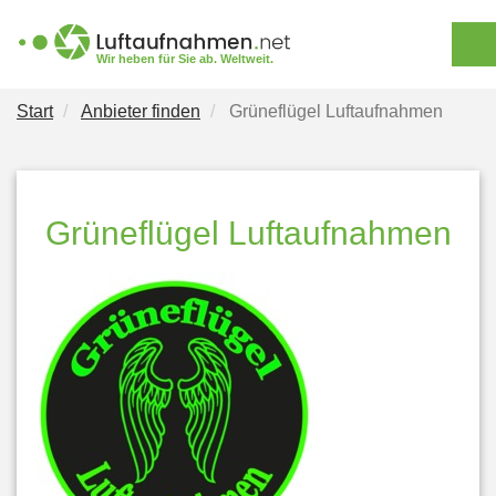
ANFRAGE
Wir heben für Sie ab. Weltweit.
STELLEN
Start
Anbieter finden
Grüneflügel Luftaufnahmen
ANBIETER
FINDEN
ARTEN VON
Grüneflügel Luftaufnahmen
LUFTAUFNAHMEN
NEWS
FÜR ANBIETER