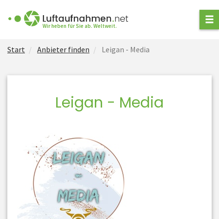
ANFRAGE STELLEN
Wir heben für Sie ab. Weltweit.
Start
Anbieter finden
Leigan - Media
ANBIETER FINDEN
ARTEN VON
LUFTAUFNAHMEN
Leigan - Media
NEWS
FÜR ANBIETER