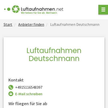
ANFRAGE STELLEN
Wir heben für Sie ab. Weltweit.
Start
Anbieter finden
Luftaufnahmen Deutschmann
ANBIETER FINDEN
ARTEN VON
LUFTAUFNAHMEN
Luftaufnahmen
NEWS
Deutschmann
FÜR ANBIETER
Kontakt
+4915116548397
E-Mail schreiben
Wir fliegen für Sie ab