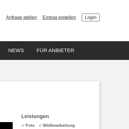
ANFRAGE
Anfrage stellen
Eintrag erstellen
Login
STELLEN
ANBIETER
FINDEN
NEWS
FÜR ANBIETER
ARTEN VON
LUFTAUFNAHMEN
NEWS
FÜR ANBIETER
Leistungen
Foto
Bildbearbeitung