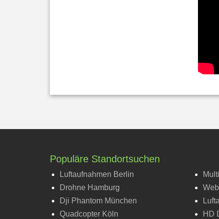
Populäre Standortsuchen
Luftaufnahmen Berlin
Mult
Drohne Hamburg
Web 
Dji Phantom München
Luft
Quadcopter Köln
HD D