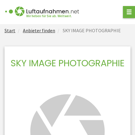
ANFRAGE STELLEN
Wir heben für Sie ab. Weltweit.
Start
Anbieter finden
SKY IMAGE PHOTOGRAPHIE
ANBIETER FINDEN
ARTEN VON
LUFTAUFNAHMEN
SKY IMAGE PHOTOGRAPHIE
NEWS
FÜR ANBIETER