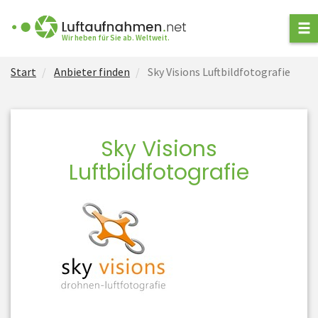
ANFRAGE STELLEN
Wir heben für Sie ab. Weltweit.
Start
Anbieter finden
Sky Visions Luftbildfotografie
ANBIETER FINDEN
ARTEN VON
LUFTAUFNAHMEN
Sky Visions
NEWS
Luftbildfotografie
FÜR ANBIETER