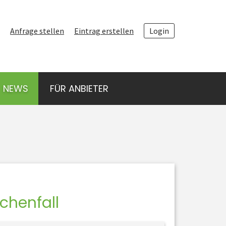
ANFRAGE STELLEN
Anfrage stellen
Eintrag erstellen
Login
ANBIETER FINDEN
ARTEN VON
NEWS
FÜR ANBIETER
LUFTAUFNAHMEN
NEWS
FÜR ANBIETER
chenfall