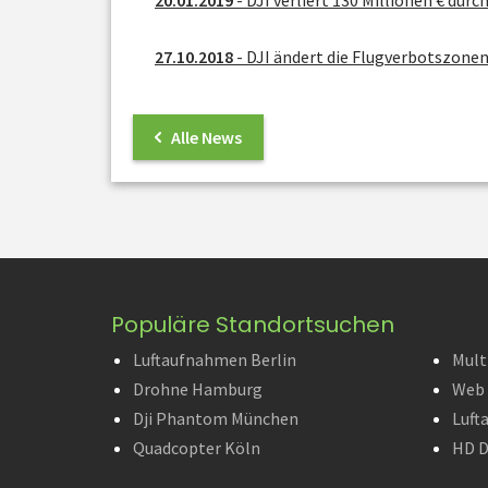
27.10.2018
- DJI ändert die Flugverbotszone
Alle News
Populäre Standortsuchen
Luftaufnahmen Berlin
Mult
Drohne Hamburg
Web 
Dji Phantom München
Luft
Quadcopter Köln
HD D