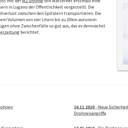
Post mit der
M2 Drohne
von Matternet erstmals eine
n in Lugano der Öffentlichkeit vorgestellt. Die
verlust zwischen den Spitälern transportieren. Die
inem Volumen von vier Litern bis zu 20km autonom
Flügen ohne Zwischenfälle so gut aus, das es demnächst
erzeitung
berichtet.
Drohnen
16.11.2020
- Neue Sicherhei
Drohnenangriffe
ch Korruption
10.01.2019
- Die Drohnen vo