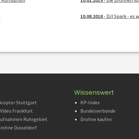
n
10.08.2018
- DJI Spark - es w
Wissenswert
icopter Stuttgart
KP-Index
Video Frankfurt
Bundesverbände
aufnahmen Ruhrgebiet
Drohne kaufen
rohne Düsseldorf