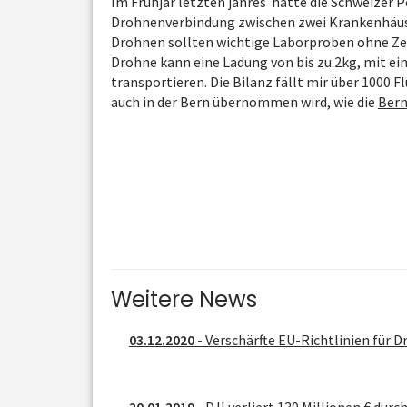
Im Frühjar letzten jahres hatte die Schweizer 
Drohnenverbindung zwischen zwei Krankenhäuser
Drohnen sollten wichtige Laborproben ohne Zeit
Drohne kann eine Ladung von bis zu 2kg, mit e
transportieren. Die Bilanz fällt mir über 1000 
auch in der Bern übernommen wird, wie die
Bern
Weitere News
03.12.2020
- Verschärfte EU-Richtlinien für 
20.01.2019
- DJI verliert 130 Millionen € dur