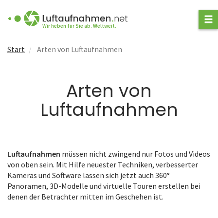
ANFRAGE STELLEN
Wir heben für Sie ab. Weltweit.
Start
Arten von Luftaufnahmen
ANBIETER FINDEN
ARTEN VON
Arten von
LUFTAUFNAHMEN
Luftaufnahmen
Welches Fluggerät?
Foto und Video
3D und Virtuelle Touren
Industrielösungen
Luftaufnahmen
müssen nicht zwingend nur Fotos und Videos
von oben sein. Mit Hilfe neuester Techniken, verbesserter
Kameras und Software lassen sich jetzt auch 360°
NEWS
Panoramen, 3D-Modelle und virtuelle Touren erstellen bei
denen der Betrachter mitten im Geschehen ist.
FÜR ANBIETER